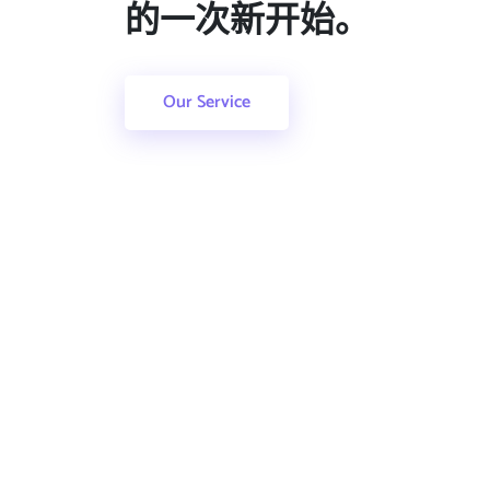
的一次新开始。
Our Service