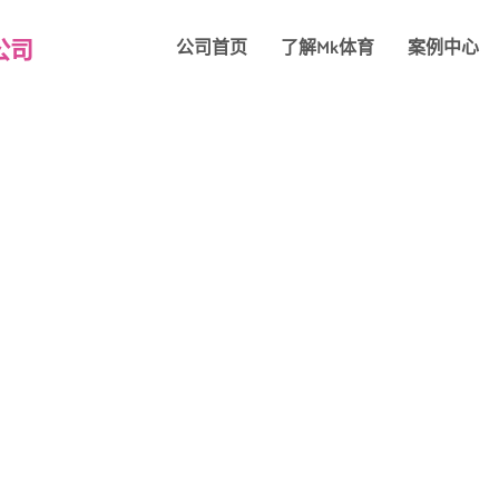
公司首页
了解mk体育
案例中心