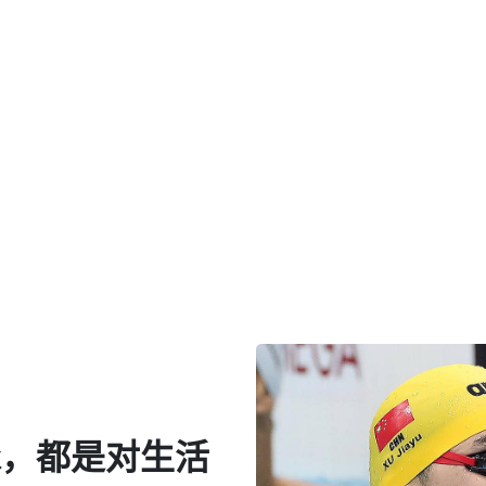
游泳，都是对生活