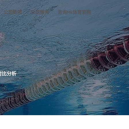
公司新闻
公司服务
咨询mk体育官网
对比分析