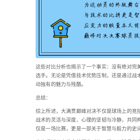
这些对比分析也揭示了一个事实：没有绝对完
选手。无论是凭借技术优势压制，还是通过战
动独有的魅力与残酷。
总结：
综上所述，大满贯巅峰对决不仅是球场上的竞
战术的灵活与深度、心理的坚韧与冷静，共同
仅是一场比赛，更是一部关于智慧与毅力的史