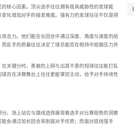
足的核心因素。顶尖选手往往拥有极具威胁性的发球能
点变化增加对手的接发难度。强有力的发球往往不仅是得
。
与攻击力。他们能在长回合中通过深度、角度与速度的结
。而反手的质量往往决定了球员能否在相持中抵御压力并
。在关键分时，勇敢的上网与出其不意的短球往往能打乱
的球员在决赛舞台上往往更能掌控主动，给予对手持续性
部分。场上站位与路线选择展现着选手对比赛局势的洞察
可能会通过加长回合来削弱对手优势；而面对底线强手