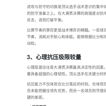
进攻与防守的切换是顶尖选手战术意识的集中
的防守准备之上。在大满贯决赛的高强度对抗
反击，进而打破平衡。
比赛节奏的掌控更是战术博弈的精髓。一些球
节奏，消耗对手耐心和体能。能够根据比分和
动权。
3、心理抗压极限较量
心理层面往往是大满贯决赛最具决定性的因素
要具备超强的心理韧性。顶尖选手在关键分时
抗压能力不仅体现在比分落后的时刻，也体现
员未能把握住领先优势，而另一名球员则凭借
键的差距。