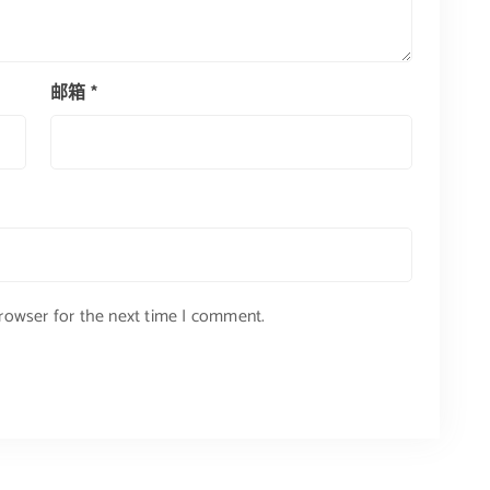
邮箱
*
browser for the next time I comment.