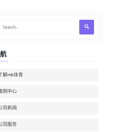
航
了解mk体育
案例中心
公司新闻
公司服务