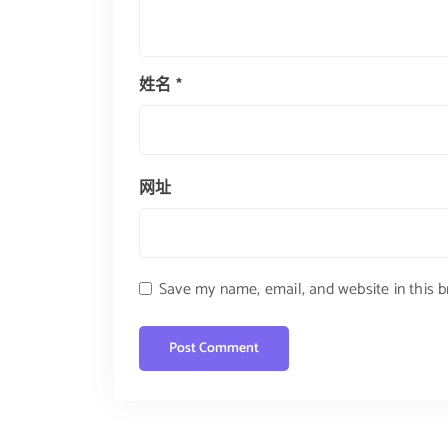
姓名
*
网址
Save my name, email, and website in this 