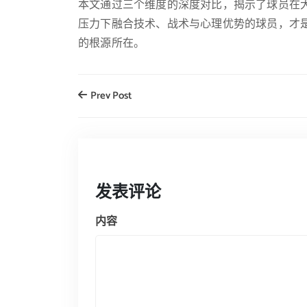
本文通过三个维度的深度对比，揭示了球员在
压力下融合技术、战术与心理优势的球员，才
的根源所在。
Prev Post
发表评论
内容