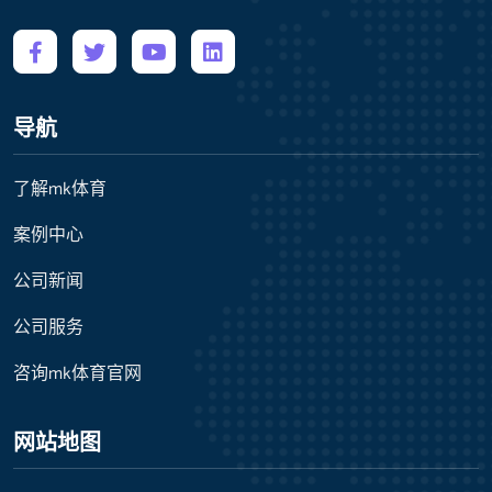
导航
了解mk体育
案例中心
公司新闻
公司服务
咨询mk体育官网
网站地图