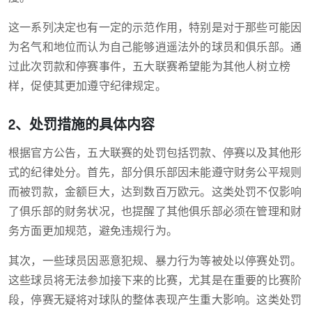
这一系列决定也有一定的示范作用，特别是对于那些可能因
为名气和地位而认为自己能够逍遥法外的球员和俱乐部。通
过此次罚款和停赛事件，五大联赛希望能为其他人树立榜
样，促使其更加遵守纪律规定。
2、处罚措施的具体内容
根据官方公告，五大联赛的处罚包括罚款、停赛以及其他形
式的纪律处分。首先，部分俱乐部因未能遵守财务公平规则
而被罚款，金额巨大，达到数百万欧元。这类处罚不仅影响
了俱乐部的财务状况，也提醒了其他俱乐部必须在管理和财
务方面更加规范，避免违规行为。
其次，一些球员因恶意犯规、暴力行为等被处以停赛处罚。
这些球员将无法参加接下来的比赛，尤其是在重要的比赛阶
段，停赛无疑将对球队的整体表现产生重大影响。这类处罚