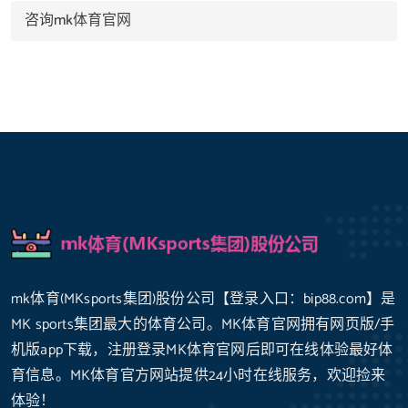
咨询mk体育官网
mk体育(MKsports集团)股份公司【登录入口：bip88.com】是
MK sports集团最大的体育公司。MK体育官网拥有网页版/手
机版app下载，注册登录MK体育官网后即可在线体验最好体
育信息。MK体育官方网站提供24小时在线服务，欢迎捡来
体验！