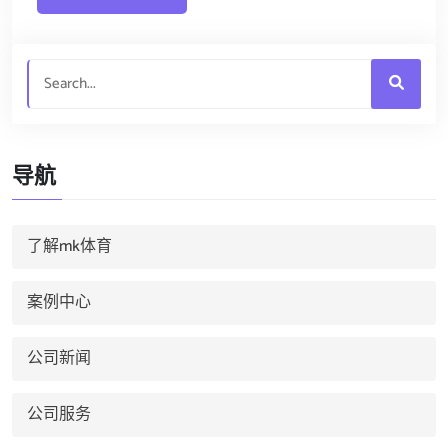
导航
了解mk体育
案例中心
公司新闻
公司服务