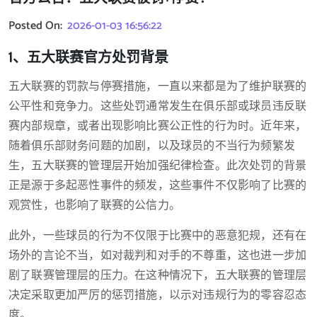
Posted On:
2026-01-03 16:56:22
1、五大联赛官方处罚背景
五大联赛的罚款与停赛措施，一直以来都是为了维护联赛的
公平性和竞争力。这些处罚通常发生在俱乐部或球员违反联
赛内部规章，或者出现影响比赛公正性的行为时。近年来，
随着俱乐部财务问题的加剧，以及球员的不当行为频繁发
生，五大联赛的管理层开始加强纪律检查。此次处罚的背景
正是源于多起恶性事件的频发，这些事件不仅影响了比赛的
观赏性，也影响了联赛的公信力。
此外，一些球员的行为不仅限于比赛中的恶意犯规，还有在
场外的言论不当，如对裁判和对手的不尊重，这也进一步加
剧了联赛管理层的压力。在这种情况下，五大联赛的管理层
决定采取更加严厉的惩罚措施，以示对违规行为的零容忍态
度。