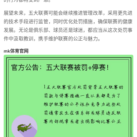
的行为都将受到严惩。
展望未来，五大联赛可能会继续推进管理改革，采用更先进
的技术手段进行监管，同时优化处罚措施，确保联赛的健康
发展。无论是俱乐部、球员还是球迷，都应当从这次处罚事
件中汲取教训，携手维护联赛的公正与魅力。
mk体育官网